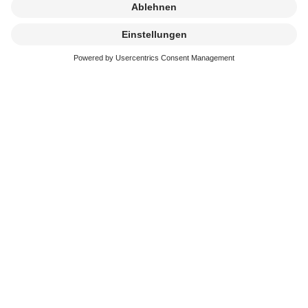
Kremierung
beauftragen
Erreichbarkeit
In der schweren Zeit stehen wir immer schnell und
kompetent an Ihrer Seite. Sie erreichen uns an 365
Tagen im Jahr.