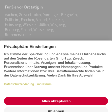
Mail-
Für Sie vor Ort tätig in
Adresse:
Aachen, Grevenbroich, Dormagen, Bergheim,
*
Pullheim, Frechen, Alsdorf, Erklelenz,
Heinsberg, Würselen, Jülich, Wegberg,
Bedburg, Elsdorf, Wassenberg,
Rommerskirchen
Impressum
Datenschutz
Stiftung
Interne Meldestelle
Zahlungsmittel
Vertrag widerrufen
Barrierefreiheitserklärung
Cookie/Tracking-Einstellungen