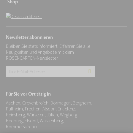
Shop
Newsletter abonnieren
Bleiben Sie stets informiert. Erfahren Sie alle
Neuigkeiten und Angebote mit dem
ROSENGARTEN-Newsletter.
Ihre
E-
Mail-
Für Sie vor Ort tätig in
Adresse:
Aachen, Grevenbroich, Dormagen, Bergheim,
*
Pullheim, Frechen, Alsdorf, Erklelenz,
Heinsberg, Würselen, Jülich, Wegberg,
Bedburg, Elsdorf, Wassenberg,
Rommerskirchen