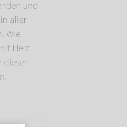
denden und
n aller
. Wie
mit Herz
n dieser
n.