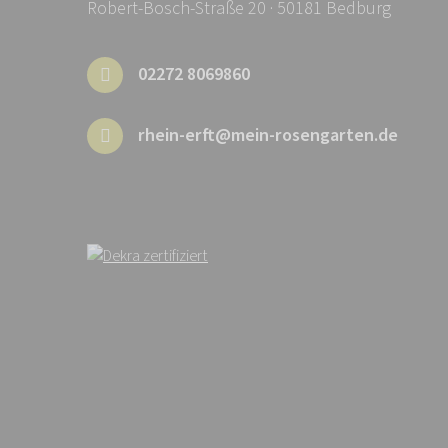
Robert-Bosch-Straße 20 · 50181 Bedburg
02272 8069860
rhein-erft@mein-rosengarten.de