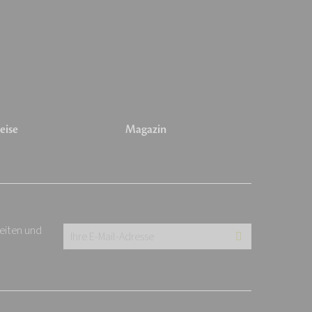
eise
Magazin
keiten und
Ihre
E-
Mail-
Adresse: