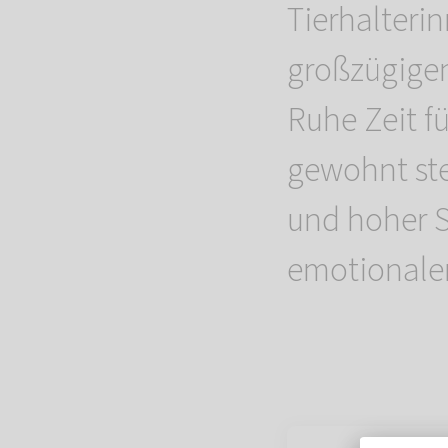
Tierhalteri
großzügigen
Ruhe Zeit f
gewohnt ste
und hoher Se
emotionalen