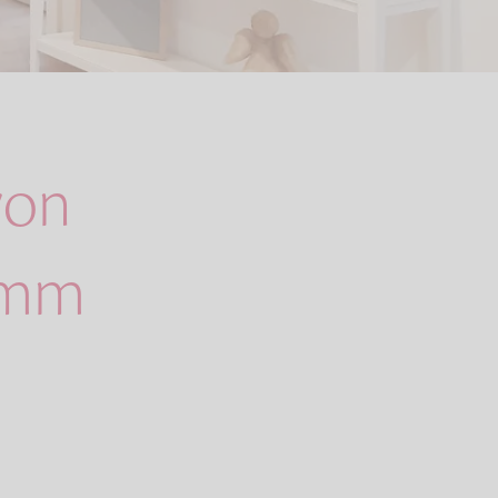
von
amm