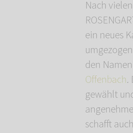
Nach vielen
ROSENGARTE
ein neues 
umgezogen. 
den Name
Offenbach
.
gewählt und
angenehmes
schafft auc