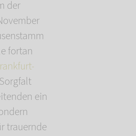
m der
 November
eusenstamm
e fortan
ankfurt-
Sorgfalt
eitenden ein
sondern
r trauernde