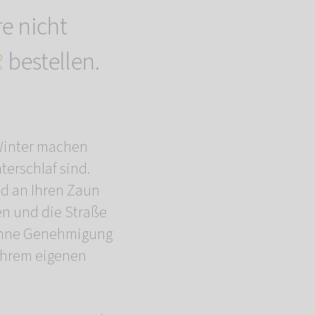
re nicht
R
bestellen.
n Winter machen
terschlaf sind.
ld an Ihren Zaun
en und die Straße
 ohne Genehmigung
 Ihrem eigenen