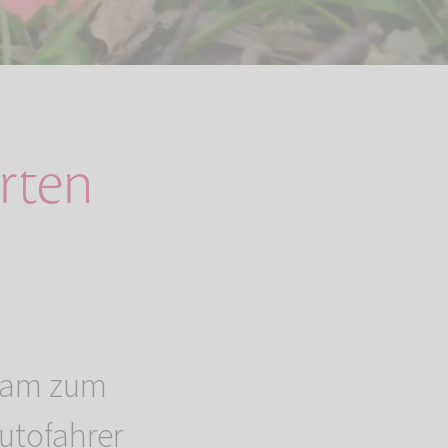
arten
nsam zum
utofahrer