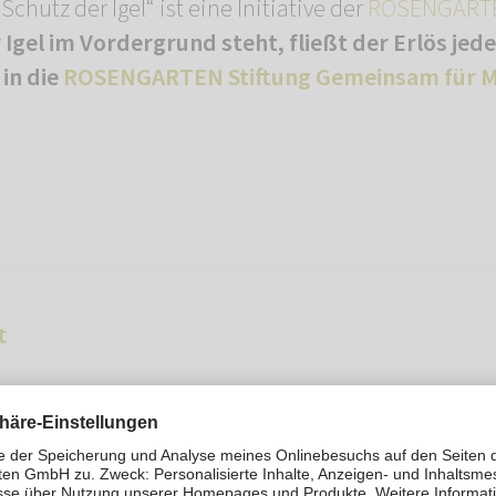
hutz der Igel“ ist eine Initiative der
ROSENGARTE
Igel im Vordergrund steht, fließt der Erlös jed
 in die
ROSENGARTEN Stiftung Gemeinsam für M
t