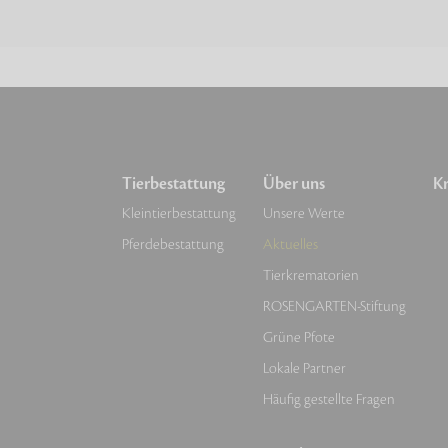
Tierbestattung
Über uns
Kr
Kleintierbestattung
Unsere Werte
Pferdebestattung
Aktuelles
Tierkrematorien
ROSENGARTEN-Stiftung
Grüne Pfote
Lokale Partner
Häufig gestellte Fragen