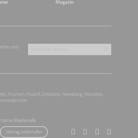
eise
Magazin
keiten und
Ihre
E-
Mail-
Adresse:
*
, Frechen, Alsdorf, Erklelenz, Heinsberg, Würselen,
ommerskirchen
Interne Meldestelle
Vertrag widerrufen