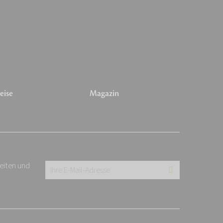
eise
Magazin
keiten und
Ihre
E-
Mail-
Adresse: