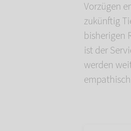
Vorzügen e
zukünftig T
bisherigen 
ist der Ser
werden weit
empathisch