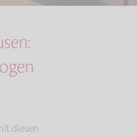
usen:
zogen
it diesen