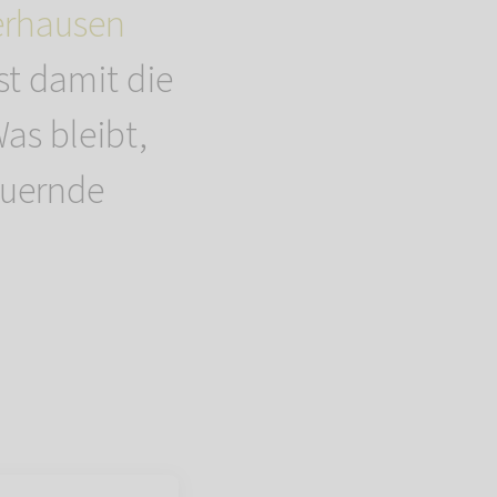
erhausen
st damit die
as bleibt,
auernde