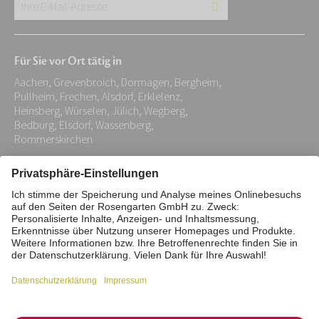
Ihre
E-
Mail-
Für Sie vor Ort tätig in
Adresse:
Aachen, Grevenbroich, Dormagen, Bergheim,
*
Pullheim, Frechen, Alsdorf, Erklelenz,
Heinsberg, Würselen, Jülich, Wegberg,
Bedburg, Elsdorf, Wassenberg,
Rommerskirchen
Impressum
Datenschutz
Stiftung
Interne Meldestelle
Zahlungsmittel
Vertrag widerrufen
Barrierefreiheitserklärung
Cookie/Tracking-Einstellungen