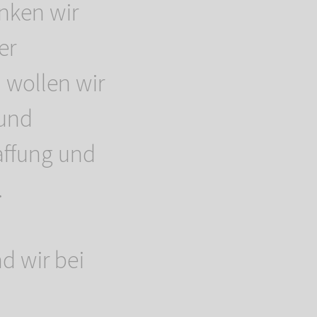
nken wir
er
h wollen wir
 und
affung und
.
d wir bei