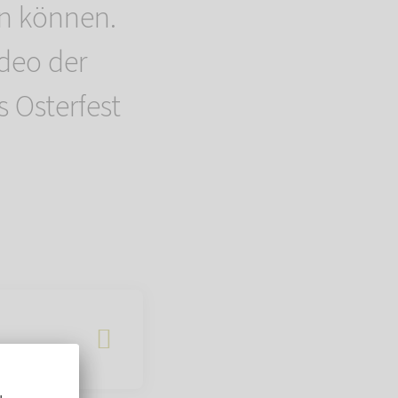
en können.
deo der
 Osterfest