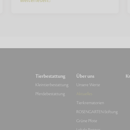
Weiterlesen
Tierbestattung
Über uns
Kr
Kleintierbestattung
Unsere Werte
Pferdebestattung
Aktuelles
Tierkrematorien
ROSENGARTEN-Stiftung
Grüne Pfote
Lokale Partner