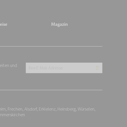
eise
Magazin
keiten und
Ihre
E-
Mail-
Adresse:
*
, Frechen, Alsdorf, Erklelenz, Heinsberg, Würselen,
ommerskirchen