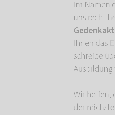
Im Namen d
uns recht h
Gedenkakti
Ihnen das E
schreibe üb
Ausbildung
Wir hoffen, 
der nächst