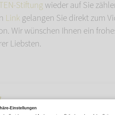
EN-Stiftung
wieder auf Sie zähl
en
Link
gelangen Sie direkt zum Vi
n. Wir wünschen Ihnen ein frohes
rer Liebsten.
t