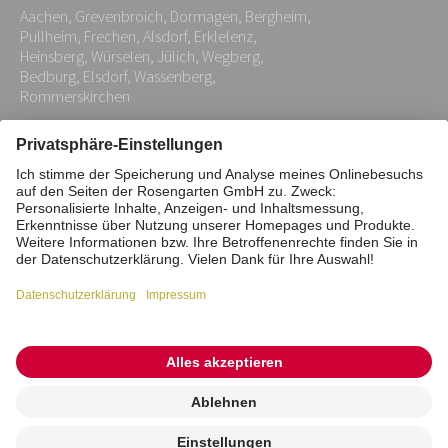
Aachen, Grevenbroich, Dormagen, Bergheim,
*
Pullheim, Frechen, Alsdorf, Erklelenz,
Heinsberg, Würselen, Jülich, Wegberg,
Bedburg, Elsdorf, Wassenberg,
Rommerskirchen
Impressum
Datenschutz
Stiftung
Interne Meldestelle
Zahlungsmittel
Vertrag widerrufen
Barrierefreiheitserklärung
Cookie/Tracking-Einstellungen
© 2026 ROSENGARTEN-Tierbestattung