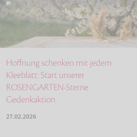
Start
Über uns
Aktuelles
Hoffnung schenken mit jedem Kleeblatt: Start …
Hoffnung schenken mit jedem
Kleeblatt: Start unserer
ROSENGARTEN-Sterne
Gedenkaktion
27.02.2026