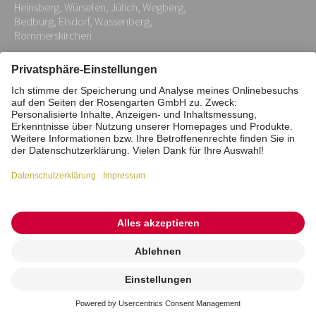
Heinsberg, Würselen, Jülich, Wegberg,
Bedburg, Elsdorf, Wassenberg,
Rommerskirchen
Impressum
Datenschutz
Stiftung
Interne Meldestelle
Zahlungsmittel
Vertrag widerrufen
Barrierefreiheitserklärung
Cookie/Tracking-Einstellungen
© 2026 ROSENGARTEN-Tierbestattung
Kremierung
beauftragen