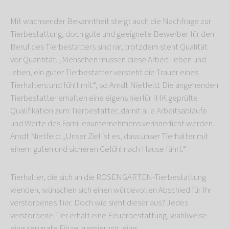
Mit wachsender Bekanntheit steigt auch die Nachfrage zur
Tierbestattung, doch gute und geeignete Bewerber für den
Beruf des Tierbestatters sind rar, trotzdem steht Qualität
vor Quantität. „Menschen müssen diese Arbeit lieben und
leben, ein guter Tierbestatter versteht die Trauer eines
Tierhalters und fühlt mit.“, so Arndt Nietfeld. Die angehenden
Tierbestatter erhalten eine eigens hierfür IHK geprüfte
Qualifikation zum Tierbestatter, damit alle Arbeitsabläufe
und Werte des Familienunternehmens verinnerlicht werden.
Arndt Nietfeld: „Unser Ziel ist es, dass unser Tierhalter mit
einem guten und sicheren Gefühl nach Hause fährt.“
Tierhalter, die sich an die ROSENGARTEN-Tierbestattung
wenden, wünschen sich einen würdevollen Abschied für Ihr
verstorbenes Tier. Doch wie sieht dieser aus? Jedes
verstorbene Tier erhält eine Feuerbestattung, wahlweise
eine separate Einzelkremierung, eine