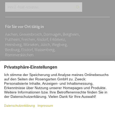
Ihre
E-
Mail-
Für Sie vor Ort tätig in
Adresse:
Aachen, Grevenbroich, Dormagen, Bergheim,
*
Pullheim, Frechen, Alsdorf, Erklelenz,
Heinsberg, Würselen, Jülich, Wegberg,
Bedburg, Elsdorf, Wassenberg,
Rommerskirchen
Impressum
Datenschutz
Stiftung
Interne Meldestelle
Zahlungsmittel
Vertrag widerrufen
Barrierefreiheitserklärung
Cookie/Tracking-Einstellungen